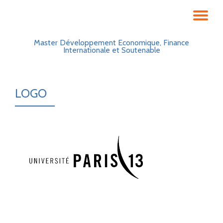
DÉ
Aller
au
LA
Master Développement Economique, Finance
contenu
Internationale et Soutenable
NA
LOGO