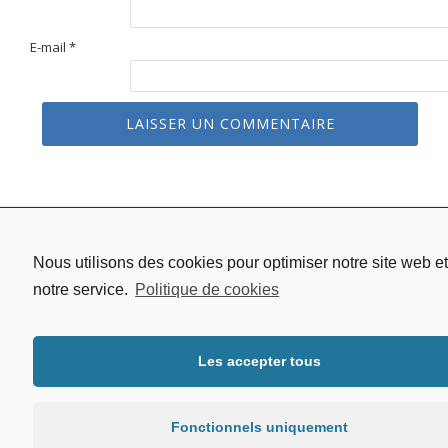
E-mail
*
Menu
Nous utilisons des cookies pour optimiser notre site web et
Protection des données
Mentions légales
notre service.
Politique de cookies
secondaire
Politique de cookies
Les accepter tous
Fonctionnels uniquement